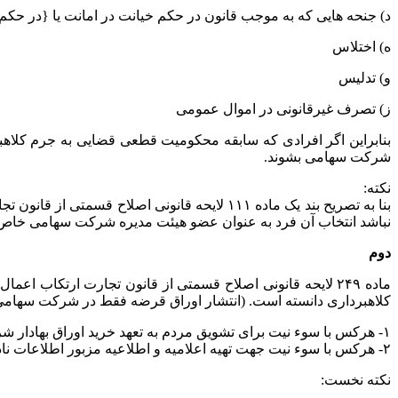
د) جنحه هایی که به موجب قانون در حکم خیانت در امانت یا {در حک
ه) اختلاس
و) تدلیس
ز) تصرف غیرقانونی در اموال عمومی
بنابراین اگر افرادی که سابقه محکومیت قطعی قضایی به جرم کلاهبرد
شرکت سهامی بشوند.
نکته:
بنا به تصریح بند یک ماده ۱۱۱ لایحه قانونی
نباشد انتخاب آن فرد به عنوان عضو هیئت مدیره شرکت سهامی خاص، 
دوم
ماده ۲۴۹ لایحه قانونی اصلاح قسمتی از قانون تجارت ارتکا
کلاهبرداری دانسته است. (انتشار اوراق قرضه فقط در شرکت سهام
۱- هرکس با سوء نیت برای تشویق مردم به تعهد خرید اوراق بهادار شرکت سهامی به صدور اعلامیه پذیره نویسی سهام یا اطلاعیه انتشار اوراق قرضه که متضمن اطلاعات نادرست یا ناقص باشد مبادرت نماید.
۲- هرکس با سوء نیت جهت تهیه اعلامیه و اطلاعیه مزبور اطلاعات نادرست یا ناقص داده باشد.
نکته نخست: