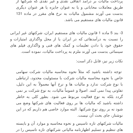
پرداخت مالیات بر درآمد اتفاقی نقدی و غیر نقدی که شرکتها از
طریق معاملات محاباتی و یا به عنوان جایزه یا هر عنوان دیگری
بدست می آورند مشمول مالیات به نرخ های مقرر در ماده 131
قانون مالیات های مستقیم می باشد.
3- بند 5 ماده 1 قانون مالیات های مستقیم ایران، شرکتهای غیر ایرانی
را نسبت به درآمدهائی که در ایران یا از محل واگذاری امتیازات و
حقوق خود یا دادن تعلیمات و کمک های فنی و واگذاری فیلم های
سینمائی بدست می آورند ملزم به پرداخت مالیات، نموده است.
نکات زیر نیز، قابل ذکر است:
توجه داشته باشید که مثلاً نحوه محاسبه مالیات شرکت سهامی
خاص با نحوه محاسبه مالیات شرکت با مسئولیت محدود، ارتباطی
با نوع شرکت ندارد و مالیات ها و نرخ آنها معمولاً به این دلیل،
تفاوتی پیدا نمی کنند. اصولا و عموماً مالیات، به نوع شرکت بر نمی
گردد بلکه به نوع فعالیت مربوط می شود. بطور کلی به خاطر
داشته باشید که مالیات ها بر روی فعالیت های شرکتها وضع می
شود نه بر روی نوع شرکتها. البته موارد خاصی هم داریم که در این
نوشتار، جای بحث آن نیست.
مالیات شرکتهای تازه تاسیس و نحوه محاسبه و موارد آن و بایسته
های تنظیم و تسلیم اظهارنامه مالیاتی شرکتهای تازه تاسیس را در