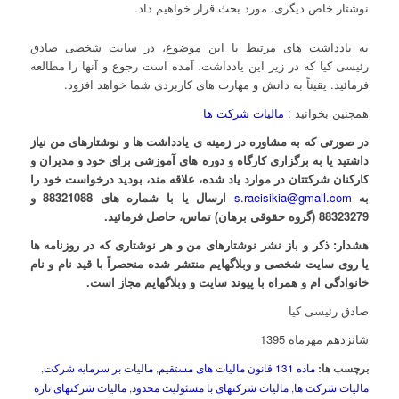
نوشتار خاص دیگری، مورد بحث قرار خواهیم داد.
به یادداشت های مرتبط با این موضوع، در سایت شخصی صادق
رئیسی کیا که در زیر این یادداشت، آمده است رجوع و آنها را مطالعه
فرمائید. یقیناً به دانش و مهارت های کاربردی شما خواهد افزود.
همچنین بخوانید :
مالیات شرکت ها
در صورتی که به مشاوره در زمینه ی
یادداشت ها و نوشتارهای
من
نیاز
داشتید یا به برگزاری کارگاه و دوره های آموزشی برای خود و مدیران و
کارکنان شرکتتان در موارد
یاد شده،
علاقه مند، بودید درخواست خود را
به
s.raeisikia@gmail.com
ارسال یا با شماره های 88321088 و
88323279 (گروه حقوقی برهان) تماس، حاصل فرمائید.
هشدار:
ذکر و باز نشر نوشتارهای من و هر نوشتاری که در روزنامه ها
یا روی سایت شخصی و وبلاگهایم منتشر شده منحصراً با قید نام و نام
خانوادگی ام و همراه با پیوند سایت و وبلاگهایم مجاز است.
صادق رئیسی کیا
شانزدهم مهرماه 1395
برچسب ها:
ماده 131 قانون مالیات های مستقیم
,
مالیات بر سرمایه شرکت
,
مالیات شرکت ها
,
مالیات شرکتهای با مسئولیت محدود
,
مالیات شرکتهای تازه