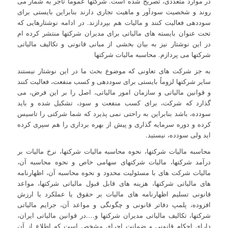
در موارد متعددی، تصریح شده است. شرکتها عموماً تاجر به شمار می
روند و شخصیت سودآور و ماهیت تجاری دارند بنابراین بایستی برای
سوددهی فعالیت کنند و مالیات هم بپردازند. در ادامه نوشتارهایی که
تحت عنوان بایسته های مالیاتی برای مدیران شرکتها منتشر کرده ام
در این نوشتار نیز به بیان بخشی از مبانی قانونی و تکالیف مالیاتی
شرکتها می پردازم. محاسبه مالیات شرکتها
به جز شرکت های تعاونی که موضوع بحث ما در این نوشتار نیستند
سایر شرکتها لزوماً بایستی برای سوددهی و کسب منفعت، فعالیت کنند
و قوانین مالیاتی و سازمان امور مالیاتی، اصل را بر این فرض، می
گذارد که شرکت، برای کسب منفعت و سود، تشکیل شده و باید
سودده، باشد بنابراین به راحتی نمی پذیرد که شما شرکتی را تاسیس
کرده و دوره سرمایه گذاری و پیش از بهره برداری را هم سپری کرده
اید ولی سودده، نیستید.
محاسبه مالیات شرکتها، نحوه محاسبه مالیات شرکتها، نرخ مالیات بر
درآمد شرکتها، مالیات شرکتهای سهامی خاص و نحوه محاسبه آن،
مالیات شرکت های با مسئولیت محدود و نحوه محاسبه آن، اظهارنامه
های مالیاتی شرکتها، هزینه های قابل قبول مالیاتی شرکتها، مواعد
قانونی تسلیم اظهارنامه های مالیات بر حقوق یا عملکرد یا ارزش
افزوده، پلمپ دفاتر قانونی و چگونگی و مواعد آن، جرایم مالیاتی
شرکتها، تکالیف مالیاتی مدیران شرکتها و….در قوانین مالیاتی ایران،
دارای احکام قانونی و ضمانت اجرای مشخص است که اطلاع از آن