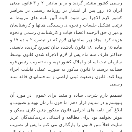
رسمی کشور منتشر گردید و برابر مادتین ۲ و ۳ قانون مدنی
ایران ۱۵ روز پس از انتشار در روزنامه رسمی در سراسر
کشور لازم الاجرا می شود. البته آئین نامه های مربوط به
ترتیب تشکیل جلسات و نحوه ی رسیدگی هیاتها و کارشناسان
و میزان حق الزحمه اعضاء هیات و کارشناسان رسمی و نحوه
هزینه کرد ایجاد زیر ساختهای لازم که در تبصره ۲ ماده ۱۷ و
ماده ۱۵ و ماده ۱۸ قانون یادشده بدان تصریح گردیده بایستی
حداکثر ظرف سه ماه پس از لازم الاجراء شدن قانون توسط
سازمان ثبت اسناد و املاک کشور تهیه و به تصویب رئیس قوه
قضائیه برسند تا قانون مذکور به صورت عملی قابلیت اجراء
پیدا کند. قانون وضعیت ثبتی اراضی و ساختمانهای فاقد سند
رسمی
تصمیم دارم شرحی ساده و مفید برای عموم در مورد آن
بنویسم و در سایتم قرار دهم اما چون تا زمان تهیه و تصویب و
ابلاغ آئین نامه های اجرایی قانون مذکور چنین کاری ممکن و
موثر نخواهد بود برای مطالعه و آشنائی بازدیدکنندگان عزیز
سایت فعلاً متن قانون را بارگذاری می کنم تا پس از تصویب
آئین نامه های مربوطه نوبت به شرح آن برسد. ان شاء الله