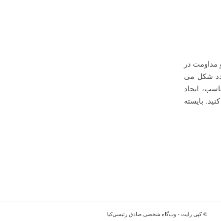
و مداومت در
عدد شکل می
اسب، ایجاد
ید. بایسته
© کپی رایت - وب‌گاه شخصی صادق رئیسی‌کیا