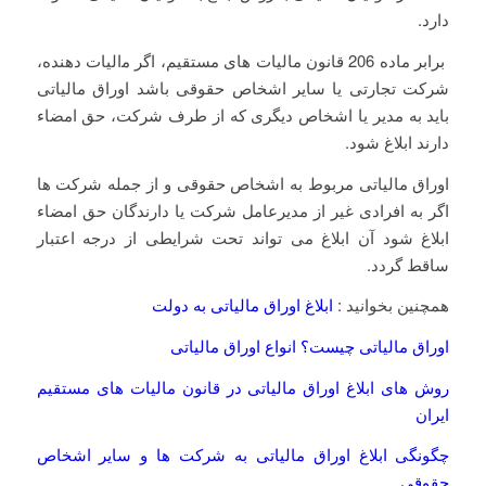
دارد.
برابر ماده 206 قانون مالیات های مستقیم، ﺍﮔﺮ ﻣالیات دهنده،
ﺷﺮﮐﺖ ﺗﺠﺎﺭﺗﯽ ﯾﺎ ﺳﺎﯾﺮ ﺍﺷﺨﺎﺹ ﺣﻘﻮﻗﯽ ﺑﺎﺷﺪ ﺍﻭﺭﺍﻕ ﻣﺎﻟﯿﺎﺗﯽ
ﺑﺎﯾﺪ ﺑﻪ ﻣﺪﯾﺮ ﯾﺎ ﺍﺷﺨﺎﺹ ﺩﯾﮕﺮﯼ ﮐﻪ ﺍﺯ ﻃﺮﻑ ﺷﺮﮐﺖ، ﺣﻖ ﺍﻣﻀﺎء
ﺩﺍﺭﻧﺪ ﺍﺑﻼﻍ ﺷﻮﺩ.
اوراق مالیاتی مربوط به اشخاص حقوقی و از جمله شرکت ها
اگر به افرادی غیر از مدیرعامل شرکت یا دارندگان حق امضاء
ابلاغ شود آن ابلاغ می تواند تحت شرایطی از درجه اعتبار
ساقط گردد.
همچنین بخوانید :
ابلاغ اوراق مالیاتی به دولت
اوراق مالیاتی چیست؟ انواع اوراق مالیاتی
روش های ابلاغ اوراق مالیاتی در قانون مالیات های مستقیم
ایران
چگونگی ابلاغ اوراق مالیاتی به شرکت ها و سایر اشخاص
حقوقی