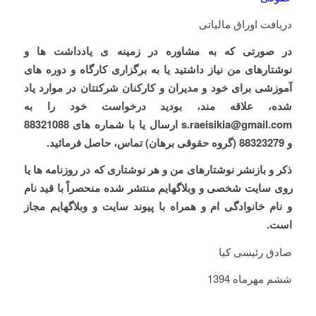
دریافت اوراق مالیاتی
در صورتی که به مشاوره در زمینه ی یادداشت ها و
نوشتارهای من نیاز داشتید یا به برگزاری کارگاه و دوره های
آموزشی برای خود و مدیران و کارکنان شرکتتان در موارد یاد
شده، علاقه مند، بودید درخواست خود را به
s.raeisikia@gmail.com ارسال یا با شماره های 88321088
و 88323279 (گروه حقوقی برهان) تماس، حاصل فرمائید.
ذکر
و
بازنشر
نوشتارهای
من
و
هر
نوشتاری
که
در
روزنامه
ها
یا
روی
سایت
شخصی
و
وبلاگهایم
منتشر
شده
منحصراً
با
قید
نام
و
نام
خانوادگی
ام
و
همراه
با
پیوند
سایت
و
وبلاگهایم
مجاز
است
.
صادق رئیسی کیا
ششم مهرماه 1394