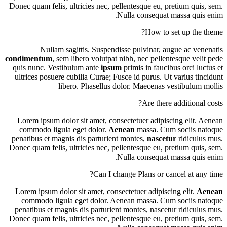
Donec quam felis, ultricies nec, pellentesque eu, pretium quis, sem.
Nulla consequat massa quis enim.
How to set up the theme?
Nullam sagittis. Suspendisse pulvinar, augue ac venenatis
condimentum
, sem libero volutpat nibh, nec pellentesque velit pede
quis nunc. Vestibulum ante
ipsum
primis in faucibus orci luctus et
ultrices posuere cubilia Curae; Fusce id purus. Ut varius tincidunt
libero. Phasellus dolor. Maecenas vestibulum mollis
Are there additional costs?
Lorem ipsum dolor sit amet, consectetuer adipiscing elit. Aenean
commodo ligula eget dolor.
Aenean
massa. Cum sociis natoque
penatibus et magnis dis parturient montes,
nascetur
ridiculus mus.
Donec quam felis, ultricies nec, pellentesque eu, pretium quis, sem.
Nulla consequat massa quis enim.
Can I change Plans or cancel at any time?
Lorem ipsum dolor sit amet, consectetuer adipiscing elit.
Aenean
commodo ligula eget dolor. Aenean massa. Cum sociis natoque
penatibus et magnis dis parturient montes, nascetur ridiculus mus.
Donec quam felis, ultricies nec, pellentesque eu, pretium quis, sem.