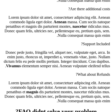
Nulla consequat massa quis enim.
Are there additional costs?
Lorem ipsum dolor sit amet, consectetuer adipiscing elit. Aenean
commodo ligula eget dolor.
Aenean
massa. Cum sociis natoque
penatibus et magnis dis parturient montes,
nascetur
ridiculus mus.
Donec quam felis, ultricies nec, pellentesque eu, pretium quis, sem.
Nulla consequat massa quis enim.
Support Included?
Donec pede justo, fringilla vel, aliquet nec, vulputate eget, arcu. In
enim justo, rhoncus ut, imperdiet a, venenatis vitae, justo. Nullam
dictum felis eu pede mollis pretium. Integer tincidunt. Cras dapibus.
Vivamus
elementum semper nisi. Aenean vulputate eleifend tellus.
What about Refunds?
Lorem ipsum dolor sit amet, consectetuer adipiscing elit. Aenean
commodo ligula eget dolor. Aenean massa. Cum sociis natoque
penatibus et
magnis
dis parturient montes, nascetur ridiculus mus.
Donec quam felis, ultricies nec, pellentesque eu, pretium quis, sem.
Nulla consequat massa quis enim.
FAQ didnt solve your problem?