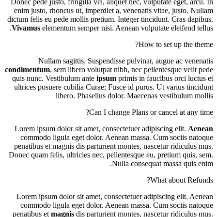
Donec pede justo, fringilla vel, aliquet nec, vulputate eget, arcu. In
enim justo, rhoncus ut, imperdiet a, venenatis vitae, justo. Nullam
dictum felis eu pede mollis pretium. Integer tincidunt. Cras dapibus.
Vivamus
elementum semper nisi. Aenean vulputate eleifend tellus.
How to set up the theme?
Nullam sagittis. Suspendisse pulvinar, augue ac venenatis
condimentum
, sem libero volutpat nibh, nec pellentesque velit pede
quis nunc. Vestibulum ante
ipsum
primis in faucibus orci luctus et
ultrices posuere cubilia Curae; Fusce id purus. Ut varius tincidunt
libero. Phasellus dolor. Maecenas vestibulum mollis
Can I change Plans or cancel at any time?
Lorem ipsum dolor sit amet, consectetuer adipiscing elit.
Aenean
commodo ligula eget dolor. Aenean massa. Cum sociis natoque
penatibus et magnis dis parturient montes, nascetur ridiculus mus.
Donec quam felis, ultricies nec, pellentesque eu, pretium quis, sem.
Nulla consequat massa quis enim.
What about Refunds?
Lorem ipsum dolor sit amet, consectetuer adipiscing elit. Aenean
commodo ligula eget dolor. Aenean massa. Cum sociis natoque
penatibus et
magnis
dis parturient montes, nascetur ridiculus mus.