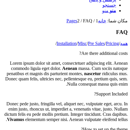
جستجو
منو
منو
مکان شما:
خانه
1
/
FAQ
/
2
Pages
FAQ
همه
/
Pricing
/
Pre Sales
/
Misc
/
Installation
/
Are there additional costs?
Lorem ipsum dolor sit amet, consectetuer adipiscing elit. Aenean
commodo ligula eget dolor.
Aenean
massa. Cum sociis natoque
penatibus et magnis dis parturient montes,
nascetur
ridiculus mus.
Donec quam felis, ultricies nec, pellentesque eu, pretium quis, sem.
Nulla consequat massa quis enim.
Support Included?
Donec pede justo, fringilla vel, aliquet nec, vulputate eget, arcu. In
enim justo, rhoncus ut, imperdiet a, venenatis vitae, justo. Nullam
dictum felis eu pede mollis pretium. Integer tincidunt. Cras dapibus.
Vivamus
elementum semper nisi. Aenean vulputate eleifend tellus.
How to set up the theme?