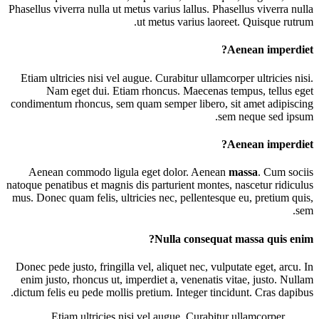
Phasellus viverra nulla ut metus varius lallus. Phasellus viverra nulla
ut metus varius laoreet. Quisque rutrum.
Aenean imperdiet?
E
tiam ultricies nisi vel augue. Curabitur ullamcorper ultricies nisi.
Nam eget dui. Etiam rhoncus. Maecenas tempus, tellus eget
condimentum rhoncus, sem quam semper libero, sit amet adipiscing
sem neque sed ipsum.
Aenean imperdiet?
Aenean commodo ligula eget dolor. Aenean
massa
. Cum sociis
natoque penatibus et magnis dis parturient montes, nascetur ridiculus
mus. Donec quam felis, ultricies nec, pellentesque eu, pretium quis,
sem.
Nulla consequat massa quis enim?
Donec pede justo, fringilla vel, aliquet nec, vulputate eget, arcu. In
enim justo, rhoncus ut, imperdiet a, venenatis vitae, justo. Nullam
dictum felis eu pede mollis pretium. Integer tincidunt. Cras dapibus.
Etiam ultricies nisi vel augue. Curabitur ullamcorper