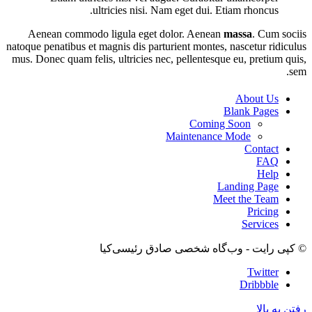
ultricies nisi. Nam eget dui. Etiam rhoncus.
Aenean commodo ligula eget dolor. Aenean
massa
. Cum sociis
natoque penatibus et magnis dis parturient montes, nascetur ridiculus
mus. Donec quam felis, ultricies nec, pellentesque eu, pretium quis,
sem.
About Us
Blank Pages
Coming Soon
Maintenance Mode
Contact
FAQ
Help
Landing Page
Meet the Team
Pricing
Services
© کپی رایت - وب‌گاه شخصی صادق رئیسی‌کیا
Twitter
Dribbble
رفتن به بالا